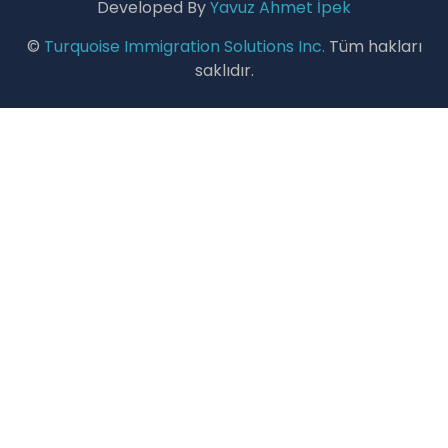
Developed By
Yavuz Ahmet İpek
©
Turquoise Immigration Solutions Inc.
Tüm hakları
saklıdır.