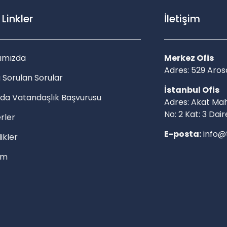
ı Linkler
İletişim
ımızda
Merkez Ofis
Adres: 529 Ar
 Sorulan Sorular
İstanbul Ofis
da Vatandaşlık Başvurusu
Adres: Akat Mah
No: 2 Kat: 3 Dair
rler
E-posta:
info@
likler
şim