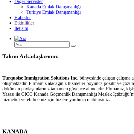
Diğer Servisler
Kanada Emlak Danışmanlığı
Turkiye Emlak Danışmanlığı
Haberler
Etkinlikler
İletişim
Takım Arkadaşlarımız
Turquoise Immigration Solutions Inc.
bünyesinde çalışan çalışma 
oluşmaktadır. Firmamız alacağınız hizmetler boyunca pozitif ve çözüm o
doküman paylaşımlarınız tamamen güvence altındadır. Firmamız, kişis
Yasası ile CICC Kanada Göçmenlik Danışmanlığı Meslek İçtüzüğü’nü tit
hizmetini verebilmemiz için bizlere yardımcı olabilirsiniz.
KANADA