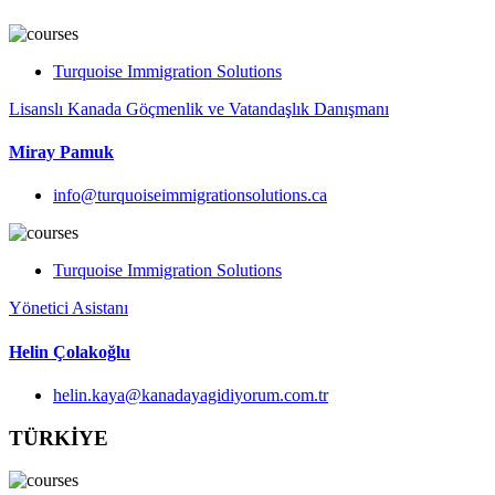
Turquoise Immigration Solutions
Lisanslı Kanada Göçmenlik ve Vatandaşlık Danışmanı
Miray Pamuk
info@turquoiseimmigrationsolutions.ca
Turquoise Immigration Solutions
Yönetici Asistanı
Helin Çolakoğlu
helin.kaya@kanadayagidiyorum.com.tr
TÜRKİYE