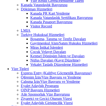
Vize Reddi Gerekçelendirme Talebi
Kanada Vatandaşlık Başvurusu
Döküman Hizmetleri
Kanada PR Kart Yenileme
Kanada Vatandaşlık Sertifikası Başvurusu
Kanada Pasaport Başvurusu
Visitor Record
LMIA
Turkiye Hukuksal Hizmetleri
Boşanma, Tanıma ve Tenfiz Davaları
Gayrimenkul Alım/Satım Hukuku Hizmetleri
Miras İntikal İşlemleri
Çocuk Velayet Davaları
Kentsel Dönüşüm İşlem ve Davaları
Nüfus Davaları (Kayıt Düzeltme)
Vekalet Taslağı Düzenleme Hizmetleri
Vize Tipleri
Express Entry (Kalifiye Göçmenlik Başvurusu)
Öğrenim İzin/Vize Başvuru ve Yenileme
Çalışma İzin/Vize Başvuru ve Yenileme
Eyalet Adaylığı Programı
OINP Başvuru Hizmetleri
Aile Sponsorluk Vize Başvurusu
Ziyaretçi ve Geçici Oturum Vizesi
Eyalet Adaylığı Girişimcilik Vizesi