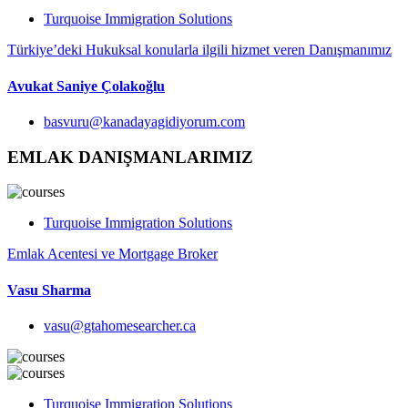
Turquoise Immigration Solutions
Türkiye’deki Hukuksal konularla ilgili hizmet veren Danışmanımız
Avukat Saniye Çolakoğlu
basvuru@kanadayagidiyorum.com
EMLAK DANIŞMANLARIMIZ
Turquoise Immigration Solutions
Emlak Acentesi ve Mortgage Broker
Vasu Sharma
vasu@gtahomesearcher.ca
Turquoise Immigration Solutions