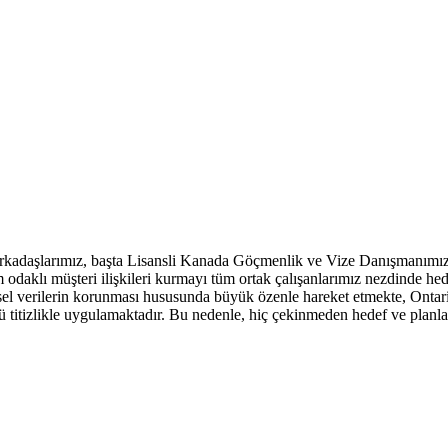
arkadaşlarımız, başta Lisansli Kanada Göçmenlik ve Vize Danışmanımı
daklı müşteri ilişkileri kurmayı tüm ortak çalışanlarımız nezdinde hedef 
el verilerin korunması hususunda büyük özenle hareket etmekte, Ontar
izlikle uygulamaktadır. Bu nedenle, hiç çekinmeden hedef ve planların