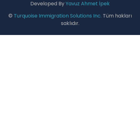
Developed By
Yavuz Ahmet İpek
©
Turquoise Immigration Solutions Inc.
Tüm hakları
saklıdır.