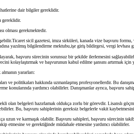
tlerine dair bilgiler gereklidir.
 gereklidir.
ası olması gerekmektedir.
ilir.Ticaret sicil gazetesi, imza sirküleri, kanada vize başvuru formu,
ğıdına yazılmış bilgilendirme mektubu,işe giriş bildirgesi, vergi levhası 
ayarak, başvuru sürecinin sorunsuz bir şekilde ilerlemesini sağlayabilir
ini kolaylaştırmak ve başvurunun kabul edilme şansını artırmak için yar
 almanın yararları:
rı ve politikaları hakkında uzmanlaşmış profesyonellerdir. Bu danışmanl
erme konularında yardımcı olabilirler. Danışmanlar ayrıca, başvuru sahip
erekli olan belgeleri hazırlamak oldukça zorlu bir görevdir. Lisanslı göç
ilirler. Bu, başvuru sahiplerinin gereksiz belgelerle vakit kaybetmesini
ukça uzun ve karmaşık olabilir. Başvuru sahipleri, başvuru sürecinin ta
akip etmesine ve gerektiğinde müdahale etmesine yardımcı olabilirler.