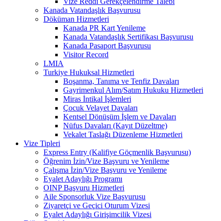
Vize Reddi Gerekçelendirme Talebi
Kanada Vatandaşlık Başvurusu
Döküman Hizmetleri
Kanada PR Kart Yenileme
Kanada Vatandaşlık Sertifikası Başvurusu
Kanada Pasaport Başvurusu
Visitor Record
LMIA
Turkiye Hukuksal Hizmetleri
Boşanma, Tanıma ve Tenfiz Davaları
Gayrimenkul Alım/Satım Hukuku Hizmetleri
Miras İntikal İşlemleri
Çocuk Velayet Davaları
Kentsel Dönüşüm İşlem ve Davaları
Nüfus Davaları (Kayıt Düzeltme)
Vekalet Taslağı Düzenleme Hizmetleri
Vize Tipleri
Express Entry (Kalifiye Göçmenlik Başvurusu)
Öğrenim İzin/Vize Başvuru ve Yenileme
Çalışma İzin/Vize Başvuru ve Yenileme
Eyalet Adaylığı Programı
OINP Başvuru Hizmetleri
Aile Sponsorluk Vize Başvurusu
Ziyaretçi ve Geçici Oturum Vizesi
Eyalet Adaylığı Girişimcilik Vizesi