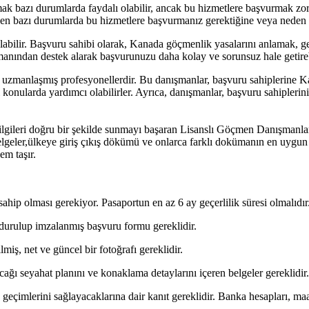
mak bazı durumlarda faydalı olabilir, ancak bu hizmetlere başvurmak zor
den bazı durumlarda bu hizmetlere başvurmanız gerektiğine veya neden
labilir. Başvuru sahibi olarak, Kanada göçmenlik yasalarını anlamak, ge
ışmanından destek alarak başvurunuzu daha kolay ve sorunsuz hale getireb
zmanlaşmış profesyonellerdir. Bu danışmanlar, başvuru sahiplerine Kana
 konularda yardımcı olabilirler. Ayrıca, danışmanlar, başvuru sahiplerin
bilgileri doğru bir şekilde sunmayı başaran Lisanslı Göçmen Danışmanla
lgeler,ülkeye giriş çıkış dökümü ve onlarca farklı dokümanın en uygun
em taşır.
sahip olması gerekiyor. Pasaportun en az 6 ay geçerlilik süresi olmalıdır
ldurulup imzalanmış başvuru formu gereklidir.
lmiş, net ve güncel bir fotoğrafı gereklidir.
ğı seyahat planını ve konaklama detaylarını içeren belgeler gereklidir.
eçimlerini sağlayacaklarına dair kanıt gereklidir. Banka hesapları, maa