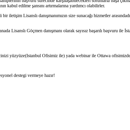
ahiplerinin başvuru sürecinde karşılaşabilecekleri sorunlarla başa çıkma
ın kabul edilme şansını artırmalarına yardımcı olabilirler.
li bir iletişim Lisanslı danışmanımızın size sunacağı hizmetler arasındadı
nada Lisanslı Göçmen danışmanı olarak sayısız başarılı başvuru ile İst
nizi yüzyüze(Istanbul Ofisimiz ile) yada webinar ile Ottawa ofisimizden
syonel destegi vermeye hazır!