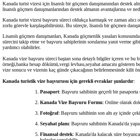
Kanada turist vizesi için lisanslı bir göçmen danışmanından destek al
lisanslı göçmen danışmanlarından destek almanın avantajlarına ve ne
Kanada turist vizesi başvuru süreci oldukça karmaşık ve zaman alıcı o
zorlu görevle karşılaşabilirsiniz. Bu süreçte, lisanslı bir göçmen dan
Lisanslı göçmen danışmanları, Kanada göçmenlik yasaları konusunda u
sürecini takip etme ve başvuru sahiplerinin sorularına yanıt verme gibi
yardımcı olabilirler.
Kanada vize başvuru süreci baştan sona detaylı bilgiler içeren ve bu 
örneği,banka hesap dökümü,vergi levhası,seyahat amacını gösteren be
vize sonucu ve vizenin kaç günde çıkacağının belirlenmesinde kilit ön
Kanada turistik vize başvurusu için gerekli evraklar şunlardır
:
Pasaport
: Başvuru sahibinin geçerli bir pasaporta 
Kanada Vize Başvuru Formu
: Online olarak do
Fotoğraf
: Başvuru sahibinin son altı ay içinde çeki
Seyahat planı
: Başvuru sahibinin Kanada'da yapaca
Finansal destek
: Kanada'da kalacak süre boyunca g
belgeler sunulabilir.