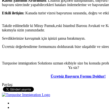
Kabul Şansının Artırılması
: Lisanslı göçmen danışmanları, başvuru s
başvuru sürecinde yapabilecekleri hataları önlemelerine ve başvuruların
Etkili iletişim
: Kanada turist vizesi başvurusu sırasında, doğru ve etki
Takdir edilmelidir ki Miray Pamuk,eski Istanbul Barosu Avukati ve Ka
takımıyla sizin yanınızdadır.
Sevdiklerinize kavuşmak için işinizi şansa bırakmayın.
Ücretsiz değerlendirme formumuzu doldurarak bize ulaşabilir ve süreci
Turquoise immigration Solutions uzman ekibiyle size bu konuda profe
Ya siz?
Ücretsiz Başvuru Formu Doldur!
Paylaş: