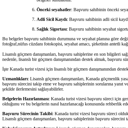
Önceki seyahatler
: Başvuru sahibinin önceki seyaha
Adli Sicil Kaydı
: Başvuru sahibinin adli sicil kaydı
Sağlık Sigortası
: Başvuru sahibinin seyahat sigort
Bu belgeler başvuru sahibinin durumuna ve seyahat planına göre değişeb
fotoğraf,nüfus cüzdanı fotokopisi, seyahat amacı, şirketinin antetli ka
Lisanslı göçmen danışmanları, başvuru sahiplerine en son bilgileri sağl
nedenle, lisanslı bir göçmen danışmanından destek almak, başvuru sürec
İşte Kanada turist vizesi için lisanslı bir göçmen danışmanından destek
Uzmanlıkları
: Lisanslı göçmen danışmanları, Kanada göçmenlik yasala
başvuru sürecini takip etme ve başvuru sahiplerinin sorularına yanıt v
şekilde ilerlemesini sağlayabilirler.
Belgelerin Hazırlanması
: Kanada turist vizesi başvuru süreci için g
olduğunu ve bu belgelerin nasıl hazırlanacağı konusunda rehberlik edeb
Başvuru Sürecinin Takibi
: Kanada turist vizesi başvuru süreci old
Lisanslı göçmen danışmanları, başvuru sahiplerinin başvuru sürecini t