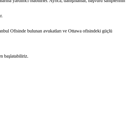
larına yardımcı olabilirler. Ayrıca, danışmanlar, başvuru sahiplerinin
r.
anbul Ofisinde bulunan avukatları ve Ottawa ofisindeki güçlü
 başlatabiliriz.