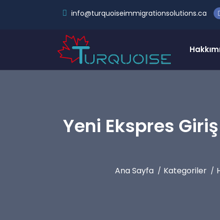
info@turquoiseimmigrationsolutions.ca
Hakkım
Yeni Ekspres Giri
Ana Sayfa
Kategoriler