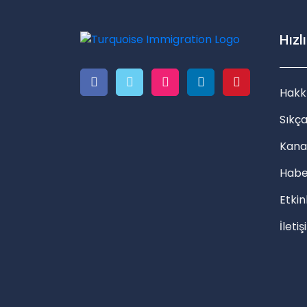
Hızl
Hakk
Sıkça
Kana
Habe
Etkin
İleti