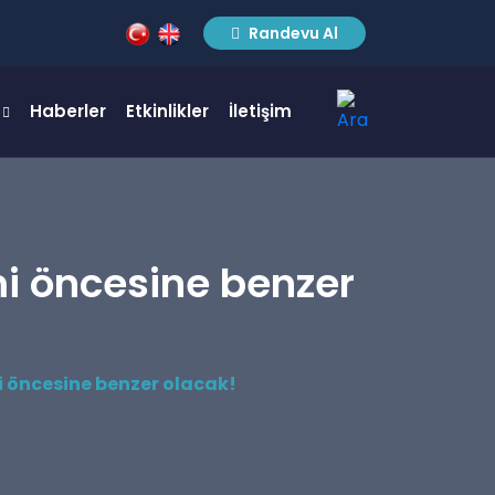
Randevu Al
Haberler
Etkinlikler
İletişim
mi öncesine benzer
mi öncesine benzer olacak!