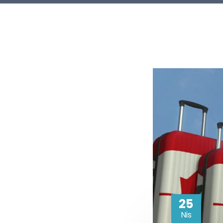
25
Nis