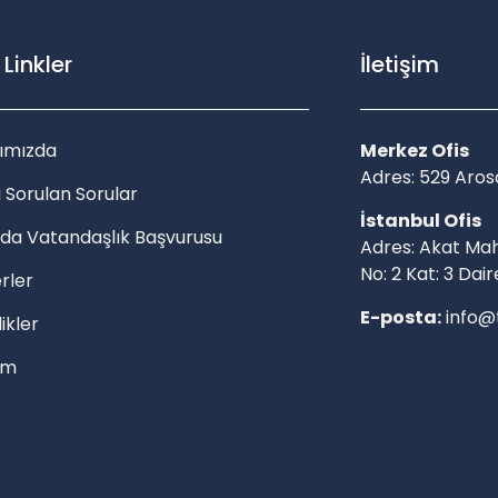
ı Linkler
İletişim
ımızda
Merkez Ofis
Adres: 529 Ar
 Sorulan Sorular
İstanbul Ofis
da Vatandaşlık Başvurusu
Adres: Akat Mah
No: 2 Kat: 3 Dair
rler
E-posta:
info@
likler
şim